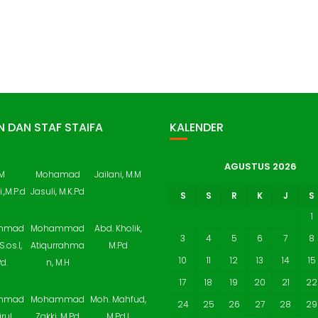
 DAN STAF STAIFA
KALENDER
AGUSTUS 2026
 M
Mohamad
Jailani, M.M
.,M.P.d
Jasuli, M.K.Pd
S
S
R
K
J
S
1
mmad
Mohammad
Abd. Kholik,
3
4
5
6
7
8
.S.os.I,
Atiqurrahma
M.Pd
10
11
12
13
14
15
d.
n, M.H
17
18
19
20
21
22
mmad
Mohammad
Moh. Mahfud,
24
25
26
27
28
29
rul
Zakki, M.Pd
M.Pd.I