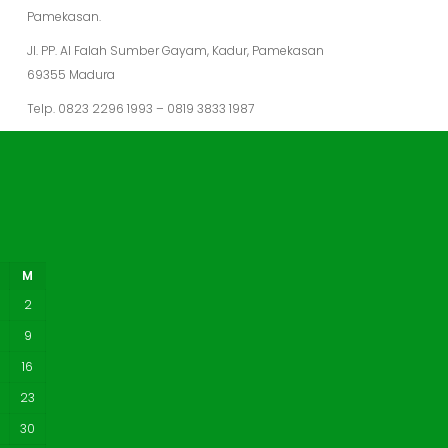
Pamekasan.
Jl. PP. Al Falah Sumber Gayam, Kadur, Pamekasan
69355 Madura
Telp. 0823 2296 1993 – 0819 3833 1987
M
2
9
16
23
30