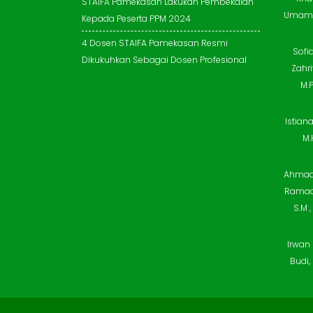
STAIFA Pamekasan Lakukan Pembekalan
Umam, 
Kepada Peserta PPM 2024
4 Dosen STAIFA Pamekasan Resmi
Sofi
Dikukuhkan Sebagai Dosen Profesional
Zahri
M.P
Istiana
M.
Ahmad 
Ramad
S.M ,
Irwan 
Budi,