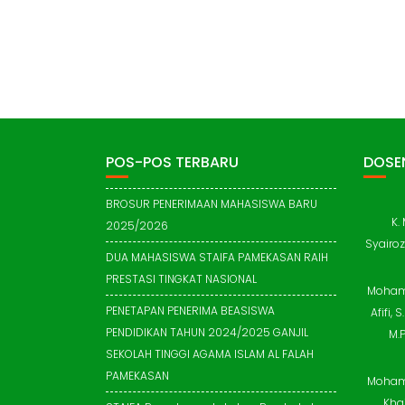
POS-POS TERBARU
DOSEN
BROSUR PENERIMAAN MAHASISWA BARU
K.
2025/2026
Syairozi
DUA MAHASISWA STAIFA PAMEKASAN RAIH
PRESTASI TINGKAT NASIONAL
Moha
PENETAPAN PENERIMA BEASISWA
Afifi, S
PENDIDIKAN TAHUN 2024/2025 GANJIL
M.P
SEKOLAH TINGGI AGAMA ISLAM AL FALAH
PAMEKASAN
Moha
Khai