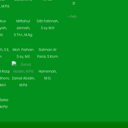
31
M.Pd.
« Feb
atus
Miftahul
Sitti Fatimah,
yah,
Jannah,
S.sy M.H
d.
S.Th.I., M.Ag.
h, S.E,
Moh. Farhan.
Salman Al
H.
S.sy, M.E
Farizi, S.Kom
Rizqi
Hamimah,
honi,
Zainal Abidin,
M.Si
 M.H
M.Pd
Setia
 M.Pd