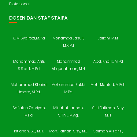
Profesional
DOSEN DAN STAF STAIFA
K. M Syairozi.,M.P.d
Mohamad Jasuli,
Jailani, M.M
M.K.Pd
Mohammad Afifi,
Mohammad
Abd. Kholik, M.Pd
S.S.os.I, M.Pd.
Atiqurrahman, M.H
Mohammad Khairul
Mohammad Zakki,
Moh. Mahfud, M.Pd.I
Umam, M.Pd.
M.Pd
Sofiatus Zahriyah,
Miftahul Jannah,
Sitti Fatimah, S.sy
M.Pd.
S.Th.I., M.Ag.
M.H
Istianah, S.E, M.H.
Moh. Farhan. S.sy, M.E
Salman Al Farizi,