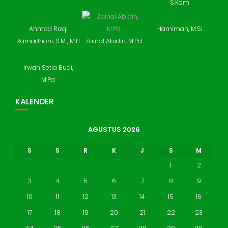
S.Kom
Ahmad Rizqi
Hamimah, M.Si
Ramadhoni, S.M , M.H
Zainal Abidin, M.Pd
Irwan Setia Budi,
M.Pd
KALENDER
AGUSTUS 2026
S
S
R
K
J
S
M
1
2
3
4
5
6
7
8
9
10
11
12
13
14
15
16
17
18
19
20
21
22
23